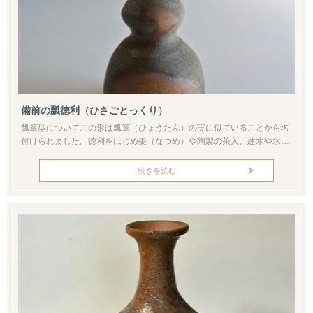
備前の瓢徳利（ひさごとっくり）
瓢箪型についてこの形は瓢箪（ひょうたん）の実に似ていることから名
付けられました。徳利をはじめ棗（なつめ）や陶製の茶入、建水や水指
などの茶道具にもよく見られる形といえます。また、中国では葫蘆（こ
ろ）と呼ばれる形で、瓢箪はたくさん実をつけることから「多産」をあ
続きを読む
らわし、下が広がる末広型により「運が開ける」「子孫万代（繁栄）」
の象徴として知られます。たとえば酒器や茶器以外にも神社のお守り
（子宝祈願）であっ...