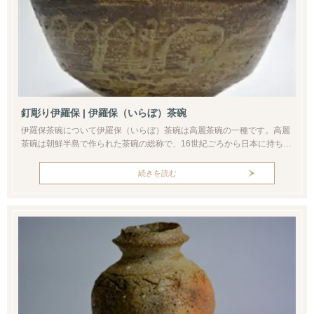
釘彫り伊羅保 | 伊羅保（いらぼ）茶碗
伊羅保茶碗について伊羅保（いらぼ）茶碗は高麗茶碗の一種です。高麗
茶碗は朝鮮半島で作られた茶碗の総称で、16世紀ごろから日本に持ち込
まれています。その中でも伊羅保の渡来はやや後で、17世紀初頭に日本
から注文された「注文茶碗」と考えられています。よって当時の日本人
続きを読む
の美意識と、使いやすさを反映させた茶碗ともいえるでしょう。伊羅保
は鉄分の多い土に鉄釉が薄くかけられています。手触りはザラついた感
触で、釉調が...