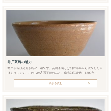
い酒量なので大人数で飲むサイズでしょう。この姿は典型的な芋徳利の
形です。首は...
井戸茶碗の魅力
井戸茶碗は高麗茶碗の一種です。高麗茶碗とは朝鮮半島から渡来した茶
碗を指します。これらは高麗王朝のあと、李氏朝鮮時代（1392年～
1910年）に作られたものです。16世紀はじめには日本に渡来し、時の
戦国大名や茶人・豪商たちを虜にした名物として現代に伝わります。ま
続きを読む
た、現代作家による抹茶碗をはじめ、ぐい呑みや汲み出しも各地で作ら
れています。現代作家の井戸茶碗。使って育てる楽しみがあります井戸
は茶椀の最高...