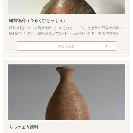
鶴首徳利（つるくびとっくり）
鶴首徳利について鶴首徳利（つるくびとっくり）とは首の部分が細長い
徳利のことです。鶴の細長い首に例えられた呼び名で、別名 首長徳利と
もよばれます。代表的なものは焼き締めの備前のほか、有田・伊万里な
どの磁器にもみられる器形です。特に備前の鶴首は胡麻（ごま）・火襷
続きを読む
（ひだすき）・桟切り（さんぎり）など、窯の炎による土の変化（＝窯
変：ようへん）を楽しめる点でおすすめです。底から肩までは丸みを帯
びた形で、首は...
らっきょう徳利