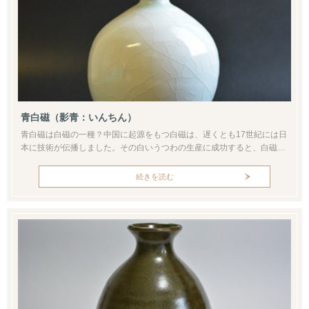
青白磁（影青：いんちん）
青白磁は白磁の一種？中国に起源をもつ白磁は、遅くとも17世紀には日
本に技術が伝播しました。その白いうつわの生産に成功すると、白磁は
新たなやきものとして市場を席巻し、現代もなお多くの陶芸家によって
白磁が作られています。白磁と青白磁の違いについてはその色といえま
続きを読む
す。どちらも白色の素地を使って透明釉をかけて焼くわけですが、透明
釉に含まれる微量な鉄分が青く発色したものを青白磁と呼びます。ただ
白磁も青白磁も...