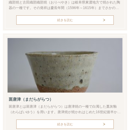
織部焼と古田織部織部焼（おりべやき）は岐阜県東濃地方で焼かれた陶
器の一種です。その発祥は慶長年間（1596年～1615年）までさかのぼ
ります。当時は安土桃山時代から江戸時代のはじまりという過渡期にあ
たり、豪華絢爛な桃山文化が花開いた時期でもありました。土岐市の元
続きを読む
屋敷窯は美濃で最初の連房式登窯といわれ、この窯を主体に美濃一帯で
織部焼が作られます。元屋敷窯跡。織部生産における主導的役割を担っ
た古窯名の...
斑唐津（まだらがらつ）
斑唐津とは斑唐津（まだらがらつ）は唐津焼の一種で白濁した藁灰釉
（わらばいゆう）を用います。唐津焼が焼かれはじめた16世紀後半から
現代まで作り続けられています。器種は酒器・食器・花器・茶陶など多
岐にわたりますが、中でもぐい呑みや茶碗の人気があるといえます。藁
続きを読む
灰釉の表面が斑状になることから斑唐津と呼ばれます。この黒い斑点は