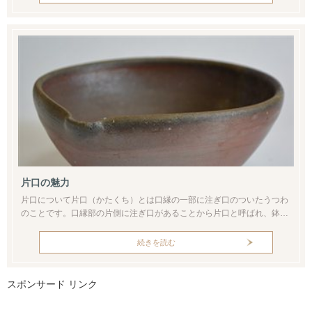
な見どころのひとつであり、高台の良し悪しは作品の出来・不出来にも
つながります。もし茶碗の見込や本体が素晴らしくても、土台となる高
台が今ひとつならば...
片口の魅力
片口について片口（かたくち）とは口縁の一部に注ぎ口のついたうつわ
のことです。口縁部の片側に注ぎ口があることから片口と呼ばれ、鉢や
壺のほか大型の甕にも見られる器形です。片口は古いもので縄文土器や
弥生土器にも見られる馴染みのある形状です。一般的な用途は酒などの
続きを読む
液体をそそぐ注器、液体を計量して注ぐための計器のほか、普通に食材
を盛るうつわとして広く普及しています。作品を見るとその注ぎ口が全
体の中でアクセン...
スポンサード リンク