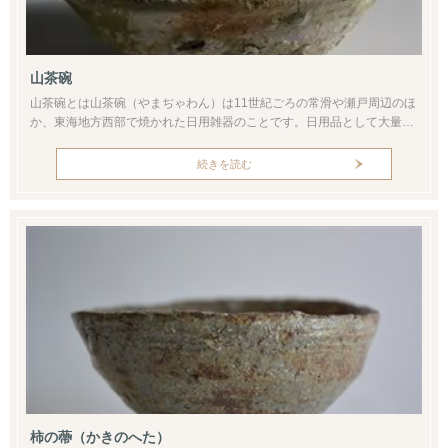
山茶碗
山茶碗とは山茶碗（やまぢゃわん）は11世紀ごろの常滑や瀬戸周辺のほ
か、東海地方西部で焼かれた日用雑器のことです。日用品として大量に
焼かれた山茶碗は、須恵器の窯の技術を広めた伝承をもつ僧「行基」の
名をとって行基焼（ぎょうきやき）ともよばれます。集落部のほか山中
続きを読む
の廃棄場所である物原（ものはら）からも大量に出土したことが名前の
由来とされます。はじめは高台のあるものが出土していますが、13世紀
ごろからは高...
柿の蔕（かきのへた）