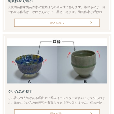
陶芸作家で選ぶ
現代陶芸作家陶芸作家の魅力はその独自性にあります。誰のものか一目
でわかる作品は、かけがえのない一品といえます。陶芸作家と呼ばれる
人々は数えきれないほどたくさんいます。しかしその中で自分が知らな
い作家と作品を探すのはじつに楽しいことでもあります。そのうえ気に
続きを読む
入った作品に出会えた時にはこの上ない喜びがあります。未知の作家を
知るきっかけは取扱店のほか広告や雑誌、展示会、インターネットなど
多岐にわたるはず...
ぐい呑みの魅力
ぐい呑みの人気がある理由ぐい呑みはコレクターが多いことで知られま
す。確かにぐい呑みは種類が豊富なうえ場所を取りません。価格が比較
的手ごろなことも人気の理由でしょう。ただし某オークションで500万
の値が付いたぐい呑みも実在します。これはある物故作家の作品です。
続きを読む