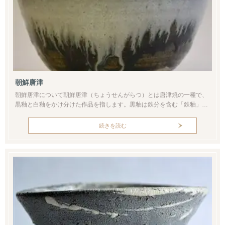
朝鮮唐津
朝鮮唐津について朝鮮唐津（ちょうせんがらつ）とは唐津焼の一種で、
黒釉と白釉をかけ分けた作品を指します。黒釉は鉄分を含む「鉄釉」で
あり、白釉は乳濁する「藁灰釉」が典型例といえます。古くは桃山時代
の伝世品から見られる作風です。現代でも数多くの朝鮮唐津が作られ、
続きを読む
黒と白の美しいコントラストが特徴です。ちなみに朝鮮唐津の名の由来
は定かではありません。一説によれば「胎土を朝鮮半島で作り、施釉と
焼成を唐津で行っ...