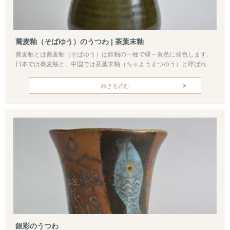
蕎麦釉（そばゆう）のうつわ | 茶葉末釉
蕎麦釉とは蕎麦釉（そばゆう）は鉄釉の一種で緑～黄色に発色します。
日本では蕎麦釉と、中国では茶葉末釉（ちゃようまつゆう）と呼ばれま
す。その発祥は7世紀の中国（唐の時代）までさかのぼります。緑色と
黄色が混ざった釉薬は蕎麦の実のようにも見えます。または茶葉の粉末
続きを読む
の色にも見えてきます。こうした釉調から蕎麦釉・茶葉末釉という名前
が付けられました。釉薬自体は灰釉に鉄分を加えたもの、鉄化合物を主
体としたものでポ...
銀彩のうつわ