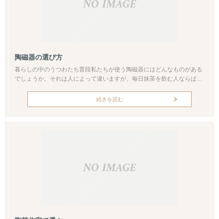
陶磁器の選び方
暮らしの中のうつわたち普段私たちが使う陶磁器にはどんなものがある
でしょうか。それは人によって違いますが、毎日抹茶を飲む人ならば抹
茶椀、料理を楽しむ人なら平皿かもしれません。あるいは晩酌が欠かせ
ない人にとっては酒器が大切でしょう。花を挿して楽しむ人は毎回同じ
続きを読む
花器だと、時には別の花入が欲しくなるかもしれませんね。いずれにせ
よ、自分が心から気に入ったうつわを使う時は心躍る瞬間でもありま
す。日用使いのうつ...