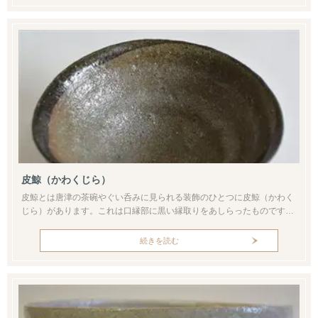
素地の鉄分によるもので、藁灰の斑文の中でアクセントになっていま
す。どの面から見て...
皮鯨（かわくじら）
皮鯨とは唐津の茶碗やぐい呑みに見られる装飾のひとつに皮鯨（かわく
じら）があります。これは口縁部に黒い縁取りをあしらったものです。
名の由来は口縁部の黒を鯨の皮（背中側）、うつわ本体の白～灰色を鯨
の身（腹側）になぞらえたことによります。この黒色は鉄絵具によるも
続きを読む
のです。その上に釉薬をかけて焼くと、鉄分が黒く発色して浮き上がっ
てきます。この作品は線の太さと細さによってうつわの表情に動きが出
ています。鉄絵は...