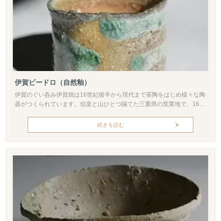
伊賀ビードロ（自然釉）
伊賀のぐい呑み伊賀焼は16世紀後半から現代まで茶陶をはじめ様々な陶
器がつくられています。信楽と山ひとつ隔てた三重県の窯業地で、16世
紀以前からも窯業自体は行われていた歴史ある産地です。伊賀焼のひと
つの魅力は古来から伝わるビードロ釉があります。これは燃料である薪
続きを読む
の灰が降りかかった自然の釉薬（自然釉）とされます。ビードロ
（vidro:ポルトガル語）とはガラスの事をいい「硝子」の字が当てられ
ます。ビード...