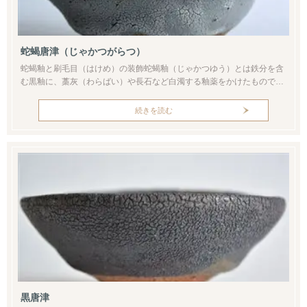
蛇蝎唐津（じゃかつがらつ）
蛇蝎釉と刷毛目（はけめ）の装飾蛇蝎釉（じゃかつゆう）とは鉄分を含
む黒釉に、藁灰（わらばい）や長石など白濁する釉薬をかけたもので
す。古陶磁の世界では17世紀の文献から記載があります。たとえば蜥蜴
色（トカゲいろ）の瀬戸茶入や中国から渡来した唐物茶入れなどです。
続きを読む
国内では瀬戸・美濃がその発祥とされていますが、こうした景色の蛇蝎
釉は唐津焼や薩摩焼にもよく見られます。蛇蝎唐津が長石釉を用いてい
るのに対し、薩摩...
黒唐津