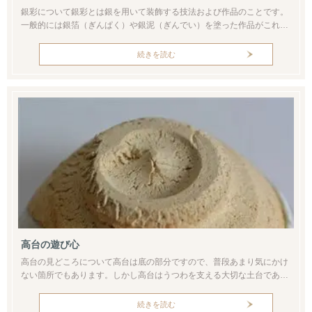
銀彩について銀彩とは銀を用いて装飾する技法および作品のことです。
一般的には銀箔（ぎんぱく）や銀泥（ぎんでい）を塗った作品がこれに
該当します。色絵や色釉との組合せで色彩豊かなうつわが出来あがりま
す。この作品は鉄釉に銀彩を施した一例です。黒・柿色に発色した鉄釉
続きを読む
のうえに銀泥で絵付けをしています。魚文の青釉はソーダを含むアルカ
リ質の釉薬で、微量な酸化コバルト（もしくは酸化銅）の青味が鮮やか
ですね。アルカリ...
高台の遊び心
高台の見どころについて高台は底の部分ですので、普段あまり気にかけ
ない箇所でもあります。しかし高台はうつわを支える大切な土台であ
り、作者の遊び心やこだわりがあらわれています。そして椀形の作品に
おいては全体の造形バランスにも影響を及ぼします。特に茶碗では重要
続きを読む