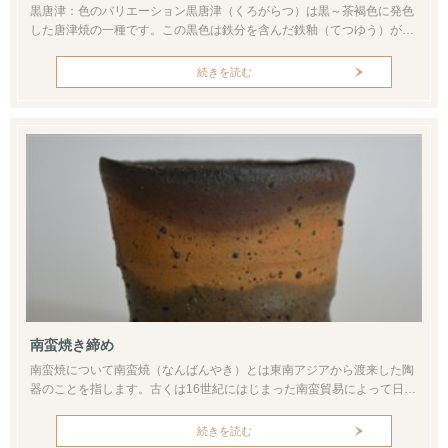
黒唐津：色のバリエーション黒唐津（くろがらつ）は黒～茶褐色に発色
した唐津焼の一種です。この黒色は鉄分を含んだ鉄釉（てつゆう）が用
いられますがその色調はさまざまです。その黒色は朝鮮唐津で使われる
飴釉（あめゆう：褐色に発色する鉄釉の一種）の例が分かりやすいでし
続きを読む
ょう。黒色の中に茶褐色・黄褐色を呈する複雑な色彩があります。一概
に「黒」と言い切れない深い色調が黒唐津の特徴です。ただ仕組の話を
すれば、釉薬の中...
南蛮焼き締め
南蛮焼について南蛮焼（なんばんやき）とは東南アジアから渡来した陶
器のことを指します。古くは16世紀にはじまった南蛮貿易によって日本
に渡来しました。「南蛮」という言葉は当時の日本国以外を指す蔑称で
もあった一方、自国にない珍しい物を表す言葉でもありました。南蛮焼
続きを読む
として輸入された陶器の産地は、中国南部やベトナム、フィリピン諸島