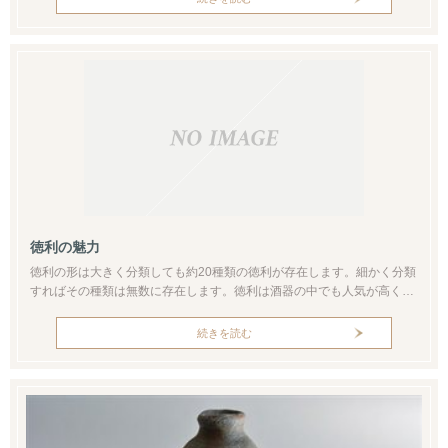
さらに数が少なく質が良ければより高価なぐい呑みがあるのも事実で
す。こうした例を除けばぐい呑みは比較的集めやすいといえます。ま
た、ぐい呑みはその...
徳利の魅力
徳利の形は大きく分類しても約20種類の徳利が存在します。細かく分類
すればその種類は無数に存在します。徳利は酒器の中でも人気が高く、
ぐい呑み同様コレクターがいるほどです。徳利と一口にいっても形や使
い勝手が違います。ものによっては酒の味も変わってきます。徳利はぐ
続きを読む
い呑みよりも容量が大きく酒をためておく時間も長くなります。したが
って、日本酒など味にこだわる人は徳利をより慎重に選ぶ場合が多いと
思います。たと...