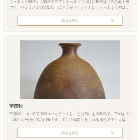
らっきょう徳利とは徳利の中でもらっきょう型は比較的なじみのある形
です。ひょうたん型の瓢型（ひさごがた）とともに、らっきょう型は徳
利の代表的な形のひとつといえます。底から見ていくと腰から胴のあた
りが膨らんでいます。そして上に行くにしたがって肩・首と次第にすぼ
続きを読む
まっていく形になります。この形がらっきょうに似ていることから、ら
っきょう徳利と名付けられました。この画像は無地唐津の作品となりま
す。灰釉の流れが...
芋徳利
芋徳利について芋徳利（いもどっくり）とは形による呼称で、芋のよう
に膨らんだ胴が名の由来です。主に古備前に見られる器形で中～大型の
作例がよく見られます。したがって酒器として使うだけでなく、花入と
して使うにも程よいサイズといえます。高さ25ｃｍ、胴幅は約12ｃｍ徳
続きを読む
利として使う場合は相当な量が入ります。一人では到底まかないきれな