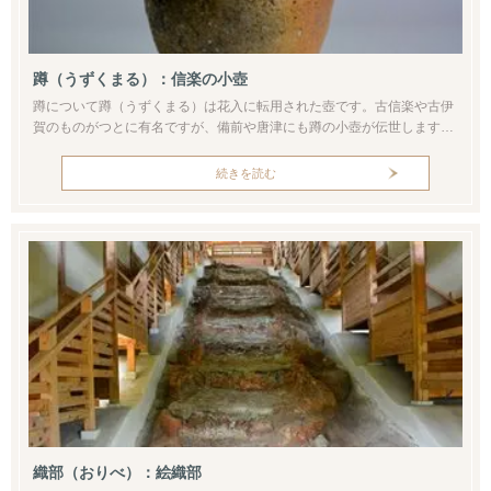
蹲（うずくまる）：信楽の小壺
蹲について蹲（うずくまる）は花入に転用された壺です。古信楽や古伊
賀のものがつとに有名ですが、備前や唐津にも蹲の小壺が伝世します。
名の由来は人が膝をかかえてうずくまるような姿からきています。もと
もとは穀物の種壺や油壺として使われた雑器を、茶人が花入に見立てた
続きを読む
ものです。文献によれば江戸時代に入ると蹲という呼称が定着していま
す。なお信楽の蹲は古いもので鎌倉末～室町時代から伝世しています。
おおむね20ｃｍ...
織部（おりべ）：絵織部