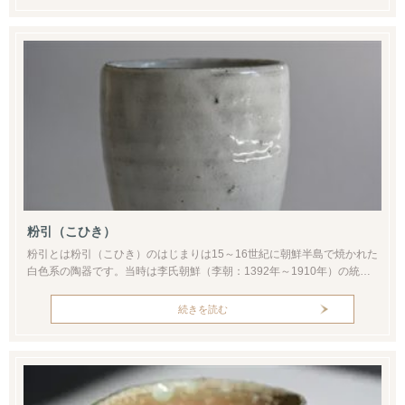
やインドの一部などです。これだけ広範囲に渡っているため、個々の作
風は異なります...
粉引（こひき）
粉引とは粉引（こひき）のはじまりは15～16世紀に朝鮮半島で焼かれた
白色系の陶器です。当時は李氏朝鮮（李朝：1392年～1910年）の統治
下にあり、白色の化粧土を主体とした作品群は粉青沙器（ふんせいさ
き）と呼ばれます。代表的な粉青沙器には粉引のほか、白土装飾したう
続きを読む
えに青磁釉をかけた一部の青磁、白土装飾を削った部分に別色の土をは
めこむ象嵌粉青（ぞうがん ふんせい）、白土装飾をかき落とした三島手
（みし...