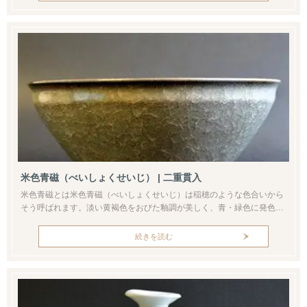
た白土を装飾に使った陶器を指します。もともとは朝鮮半島で作られ
た、白い装飾の椀や皿が日本に渡り、桃山時代の茶人が抹茶碗に転用し
た三島茶碗など...
米色青磁（べいしょくせいじ） | 二重貫入
米色青磁とは米色青磁（べいしょくせいじ）は稲穂のような色合いから
そう呼ばれます。淡い黄褐色をおびた釉調が美しく、青・緑色に発色す
る本来の青磁と区別されている場合がほとんどです。釉薬は青磁と同
質、もしくはやや透明性の高い青磁釉が用いられます。青磁釉は植物の
続きを読む
灰（または石灰もある）と土石類を調合して作られます。還元焼成する
ことで青・緑色の発色が得られる青磁に対し、米色青磁は酸化焼成で黄
褐色に発色します。...