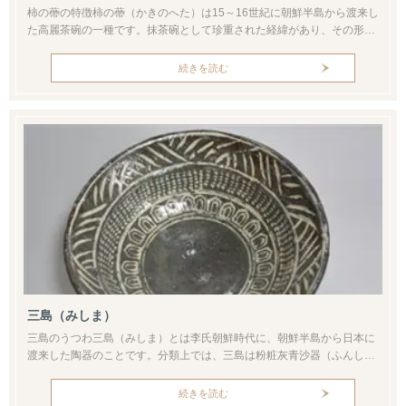
柿の蔕の特徴柿の蔕（かきのへた）は15～16世紀に朝鮮半島から渡来し
た高麗茶碗の一種です。抹茶碗として珍重された経緯があり、その形と
釉調が特徴です。現代では茶碗のほかぐい呑みや花器などバリエーショ
ン豊かですが、「柿の蔕」といえば一般的に椀形のものが該当します。
続きを読む
土をみると砂粒や小石が混ざっています。砂礫は白く細かい粒として景
色をなし、飛び出しそうな小石は器面のひびとなって素朴な土味を引き
立てています...
三島（みしま）
三島のうつわ三島（みしま）とは李氏朝鮮時代に、朝鮮半島から日本に
渡来した陶器のことです。分類上では、三島は粉粧灰青沙器（ふんしょ
うかいせいさき）と呼ばれる一群に属します。粉粧灰青沙器は、略称を
粉青沙器（ふんせいさき）ともいい、15～16世紀に朝鮮王朝下で作られ
続きを読む