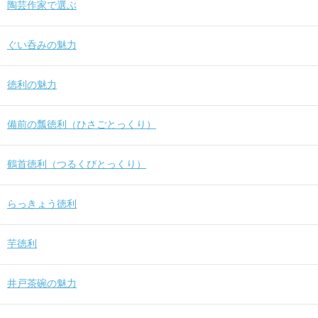
陶芸作家で選ぶ
ぐい呑みの魅力
徳利の魅力
備前の瓢徳利（ひさごとっくり）
鶴首徳利（つるくびとっくり）
らっきょう徳利
芋徳利
井戸茶碗の魅力