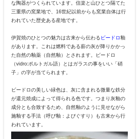
な陶器がつくられています。信楽と山ひとつ隔てた
三重県の窯業地で、16世紀以前からも窯業自体は行
われていた歴史ある産地です。
伊賀焼のひとつの魅力は古来から伝わる
ビードロ
釉
があります。これは燃料である薪の灰が降りかかっ
た自然の釉薬（自然釉）とされます。ビードロ
（vidro:ポルトガル語）とはガラスの事をいい「硝
子」の字が当てられます。
ビードロの美しい緑色は、灰に含まれる微量な鉄分
が還元焼成によって得られる色です。つまり灰釉の
成分とも合致するため、自然釉のように見せながら
施釉する手法（呼び釉：よびぐすり）も古来から行
われています。