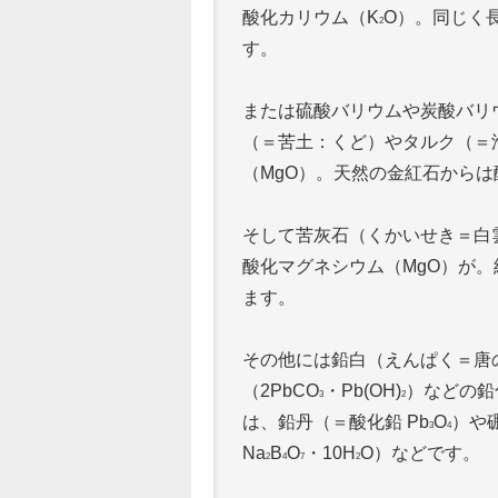
酸化カリウム（K
O）。同じく
2
す。
または硫酸バリウムや炭酸バリ
（＝苦土：くど）やタルク（＝
（MgO）。天然の金紅石からは
そして苦灰石（くかいせき＝白
酸化マグネシウム（MgO）が。
ます。
その他には鉛白（えんぱく＝唐
（2PbCO
・Pb(OH)
）などの鉛
3
2
は、鉛丹（＝酸化鉛 Pb
O
）や
3
4
Na
B
O
・10H
O）などです。
2
4
7
2