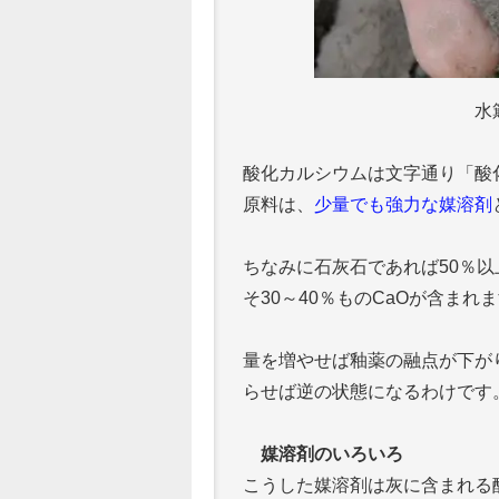
水
酸化カルシウムは文字通り「酸
原料は、
少量でも強力な媒溶剤
ちなみに石灰石であれば50％以
そ30～40％ものCaOが含まれ
量を増やせば釉薬の融点が下が
らせば逆の状態になるわけです
媒溶剤のいろいろ
こうした媒溶剤は灰に含まれる