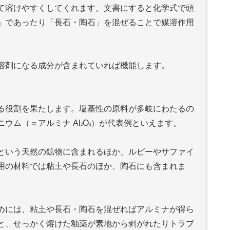
て溶けやすくしてくれます。文書にすると化学式で頭
」であったり「長石・陶石」を混ぜることで媒溶作用
溶剤になる成分が含まれていれば機能します。
る役割を果たします。塩基性の原料が多岐にわたるの
ウム（＝アルミナ Al
O
）が代表例といえます。
2
3
という天然の鉱物に含まれるほか、ルビーやサファイ
用の材料では粘土や長石のほか、陶石にも含まれま
めには、粘土や長石・陶石を混ぜればアルミナが得ら
と、せっかく熔けた釉薬が素地から剥がれたりトラブ