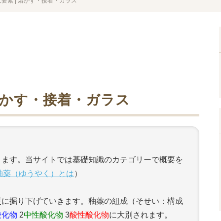
要素 | 熔かす・接着・ガラス
 溶かす・接着・ガラス
ります。当サイトでは基礎知識のカテゴリーで概要を
釉薬（ゆうやく）とは
）
更に掘り下げていきます。釉薬の組成（そせい：構成
酸化物
2
中性酸化物
3
酸性酸化物
に大別されます。