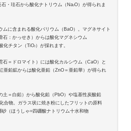
長石・珪石から酸化ナトリウム（Na
O）が得られま
2
ウムに含まれる酸化バリウム（BaO）。マグネサイト
滑石：かっせき）からは酸化マグネシウム
酸化チタン（TiO
）が採れます。
2
雲石＝ドロマイト）には酸化カルシウム（CaO）と
紅亜鉛鉱からは酸化亜鉛（ZnO＝亜鉛華）が得られ
の土＝白鉛）から酸化鉛（PbO）や塩基性炭酸鉛
化合物。ガラス状に焼き粉にしたフリットの原料
硼砂（ほうしゃ=四硼酸ナトリウム十水和物