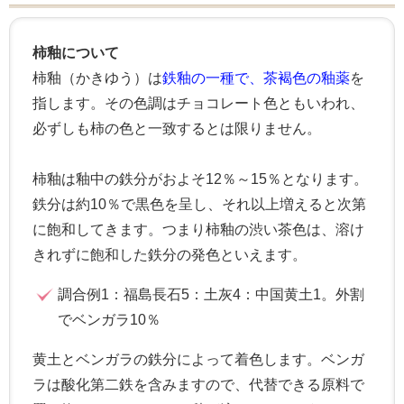
柿釉について
柿釉（かきゆう）は
鉄釉の一種で、茶褐色の釉薬
を
指します。その色調はチョコレート色ともいわれ、
必ずしも柿の色と一致するとは限りません。
柿釉は釉中の鉄分がおよそ12％～15％となります。
鉄分は約10％で黒色を呈し、それ以上増えると次第
に飽和してきます。つまり柿釉の渋い茶色は、溶け
きれずに飽和した鉄分の発色といえます。
調合例1：福島長石5：土灰4：中国黄土1。外割
でベンガラ10％
黄土とベンガラの鉄分によって着色します。ベンガ
ラは酸化第二鉄を含みますので、代替できる原料で