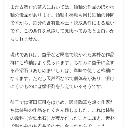
また古瀬戸の茶入においては、飴釉の作品のほか柿
釉の優品があります。飴釉も柿釉も同じ鉄釉の仲間
ですから、鉄分の含有量や土・焼成条件による違い
です。この条件を意識して見比べてみると面白いか
もしれません。
現代であれば、益子など民窯で焼かれた素朴な作品
群にも柿釉はよく見られます。ちなみに益子に産す
る芦沼石（あしぬまいし）は、単味で使うと柿釉に
なります。ただし天然石なので個体差があり、溶け
にくいものには媒溶剤を加えているそうです。
益子では濱田庄司をはじめ、民芸陶器を焼く作家た
ちは柿釉の作品をたくさん残しました。これは柿釉
の原料（含鉄土石）が豊かだったことに加え、素朴
で温かみのある益子の土に合ったからでしょう。