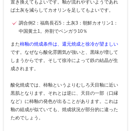
置き換えてもよいです。釉が流れやすいようであれ
ば土灰を減らしてカオリンを足してもよいです。
調合例2：福島長石5：土灰3：朝鮮カオリン1：
中国黄土1。外割でベンガラ10％
また
柿釉の焼成条件は、還元焼成と徐冷が望ましい
です。なぜなら酸化雰囲気が強いと、黒味が増して
しまうからです。そして徐冷によって鉄の結晶が生
成されます。
酸化焼成では、柿釉というよりむしろ天目釉に近い
黒肌となります。それとは逆に、天目の一部（口縁
など）に柿釉の発色が出ることがあります。これは
釉の組成が似ていても、焼成状況が部分的に違った
ためでしょう。