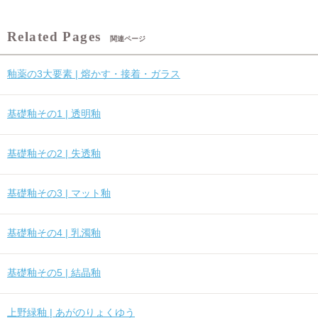
関連ページ
釉薬の3大要素 | 熔かす・接着・ガラス
基礎釉その1 | 透明釉
基礎釉その2 | 失透釉
基礎釉その3 | マット釉
基礎釉その4 | 乳濁釉
基礎釉その5 | 結晶釉
上野緑釉 | あがのりょくゆう