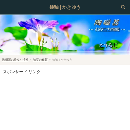
柿釉 | かきゆう
陶磁器お役立ち情報
＞
釉薬の種類
＞
柿釉 | かきゆう
スポンサード リンク