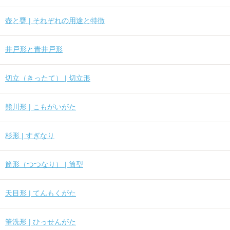
壺と甕 | それぞれの用途と特徴
井戸形と青井戸形
切立（きったて） | 切立形
熊川形 | こもがいがた
杉形 | すぎなり
筒形（つつなり） | 筒型
天目形 | てんもくがた
筆洗形 | ひっせんがた