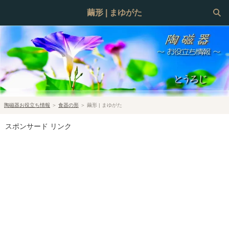
繭形 | まゆがた
陶磁器お役立ち情報
＞
食器の形
＞
繭形 | まゆがた
スポンサード リンク