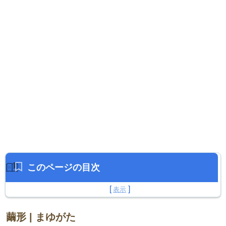
このページの目次
繭形 | まゆがた
繭形 | まゆがた