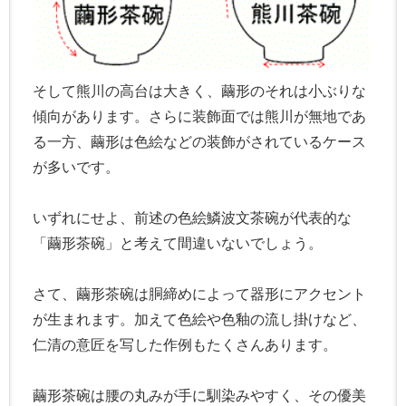
そして熊川の高台は大きく、繭形のそれは小ぶりな
傾向があります。さらに装飾面では熊川が無地であ
る一方、繭形は色絵などの装飾がされているケース
が多いです。
いずれにせよ、前述の色絵鱗波文茶碗が代表的な
「繭形茶碗」と考えて間違いないでしょう。
さて、繭形茶碗は胴締めによって器形にアクセント
が生まれます。加えて色絵や色釉の流し掛けなど、
仁清の意匠を写した作例もたくさんあります。
繭形茶碗は腰の丸みが手に馴染みやすく、その優美