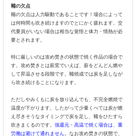
鞴の欠点
鞴の欠点は人力駆動であることです！場合によって
は何時間も吹き続けますのでとにかく疲れます。交
代要員がいない場合は相当な覚悟と体力・情熱が必
要とされます。
特に厳しいのは攻め焚きの状態で焼く作品の場合で
す。攻め焚きとは薪窯でいえば、薪をどんどん燃や
して昇温させる段階です。鞴焼成では炭を足しなが
ら吹き続けることになります。
ただしやみくもに炭を放り込んでも、不完全燃焼で
温度が下がります。したがって少量くべては炭が燃
え尽きそうなタイミングで炭を足し、鞴をひたすら
吹きまくるのです。
強還元・高温で焼く場合は、重
労働は避けて通れません
。なお攻め焚きの状態で、