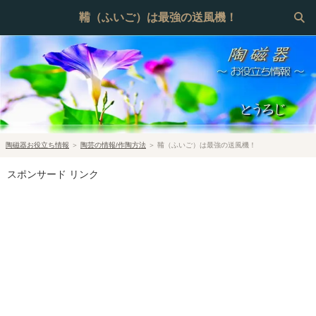
鞴（ふいご）は最強の送風機！
陶磁器お役立ち情報
＞
陶芸の情報/作陶方法
＞
鞴（ふいご）は最強の送風機！
スポンサード リンク