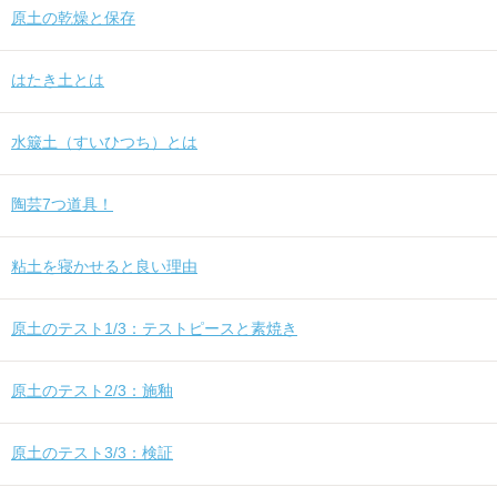
原土の乾燥と保存
はたき土とは
水簸土（すいひつち）とは
陶芸7つ道具！
粘土を寝かせると良い理由
原土のテスト1/3：テストピースと素焼き
原土のテスト2/3：施釉
原土のテスト3/3：検証