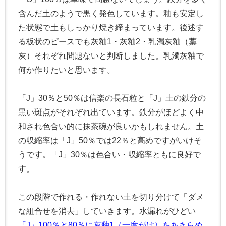
含んだ土のようで黒く発色しています。釉も安定し
た状態で土もしっかり焼き締まっています。後述す
る板状のピースでも灰釉1・灰釉2・乳濁灰釉（藁
灰）それぞれ問題ないと判断しました。乳濁灰釉で
何か作りたいと思います。
「J」30％と50％は信楽の長石粒と「J」土の鉄分の
黒い斑点がそれぞれ出ています。鉄分がほどよく中
和され色合い的に抹茶碗が良いかもしれません。土
の収縮率は「J」50％では22％と高めですがいけそ
うです。「J」30％は色合い・収縮率ともに良好で
す。
この段階で作れる・作れない土を切り分けて「ダメ
な組合せを消去」していきます。水漏れがひどい
「J」100％と80％に灰釉1（一度がけ）をあきらめ