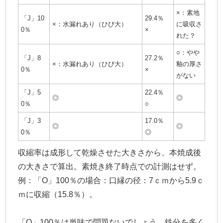
×：素地
「J」10
29.4％
×：水漏れあり（ひび大）
に吸収さ
0％
×
れた？
○：やや
「J」8
27.2％
×：水漏れあり（ひび大）
釉の厚さ
0％
×
がない
「J」5
22.4％
◎
◎
0％
○
「J」3
17.0％
◎
◎
0％
◎
収縮率は成形して乾燥させた大きさから、本焼成後
の大きさで算出。素焼き終了時点での計測はせず。
例：「O」100％の場合：口縁の径：7ｃｍから5.9ｃ
ｍに収縮（15.8％）。
「O」100％は単味で問題ないでしょう。鉄分を多く