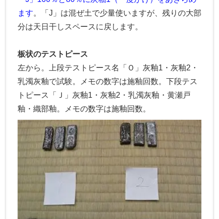
ます
。「J」は混ぜ土で少量使いますが、残りの大部
分は天日干しスペースに戻します。
板状のテストピース
左から。上段テストピース名「Ｏ」灰釉1・灰釉2・
乳濁灰釉で試験。メモの数字は施釉回数。下段テス
トピース「Ｊ」灰釉1・灰釉2・乳濁灰釉・黄瀬戸
釉・織部釉。メモの数字は施釉回数。