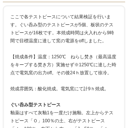
ここで各テストピースについて結果検証を行いま
す。ぐい呑み型のテストピースが5個、板状のテス
トピースが16枚です。本焼成時間は火入れから9時
間で目標温度に達して窯の電源をoffしました。
【焼成条件】温度：1250℃ ねらし焚き（最高温度
をキープする焚き方）実施せず※1250℃に達した時
点で電気窯の出力off。その後24ｈ放置して徐冷。
焼成雰囲気：酸化焼成。電気窯にて計9ｈ焼成。
ぐい呑み型テストピース
釉薬はすべて灰釉1を一度だけ施釉。左上からテス
トピース「Ｏ」100％の土、右がテストピース