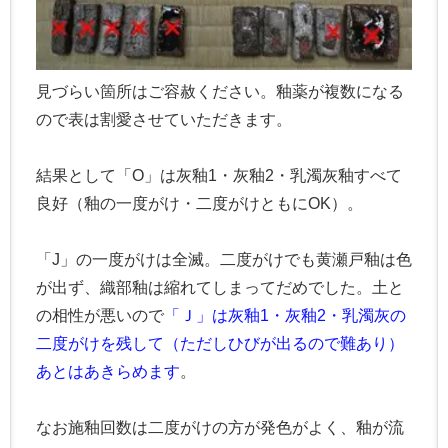
見づらい箇所はご容赦ください。釉薬が複数になる
ので表は割愛させていただきます。
結果として「O」は灰釉1・灰釉2・乳濁灰釉すべて
良好（釉の一度がけ・二度がけともにOK）。
「J」の一度がけは全滅。二度がけでも黄瀬戸釉は色
が出ず、織部釉は縮れてしまってだめでした。土と
の相性が悪いので
「Ｊ」は灰釉1・灰釉2・乳濁灰の
二度がけを残して（ただしひびが出るので難あり）
あとはあきらめます
。
なお施釉回数は二度がけの方が発色がよく、釉が流