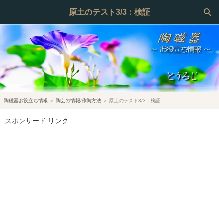
原土のテスト3/3：検証
陶磁器お役立ち情報
＞
陶芸の情報/作陶方法
＞
原土のテスト3/3：検証
スポンサード リンク