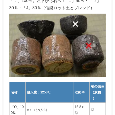
「Ｊ」100％。左下から右へ：「J」50％・「Ｊ」
30％・「J」80％（信楽ロット土とブレンド）
釉の発色
名称
耐火度：1250℃
収縮率
（灰釉
1）
「O」10
15.8％
○：（ひび小）
◎
0%
◎