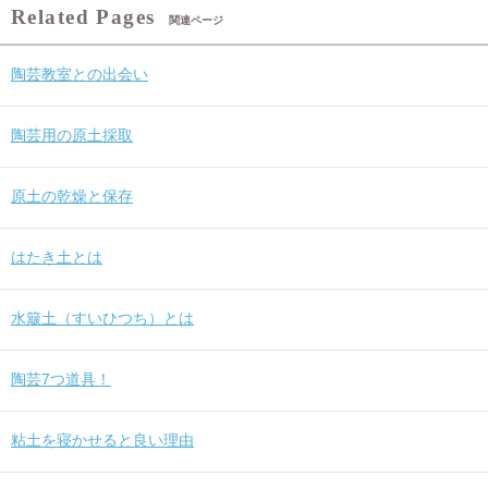
関連ページ
陶芸教室との出会い
陶芸用の原土採取
原土の乾燥と保存
はたき土とは
水簸土（すいひつち）とは
陶芸7つ道具！
粘土を寝かせると良い理由