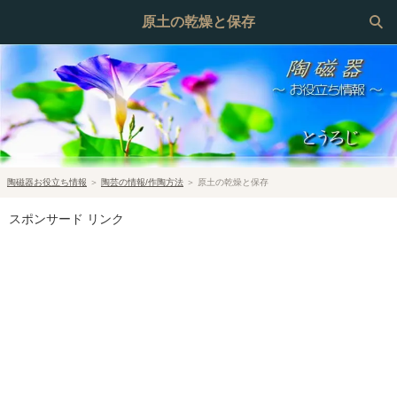
原土の乾燥と保存
陶磁器お役立ち情報
＞
陶芸の情報/作陶方法
＞
原土の乾燥と保存
スポンサード リンク