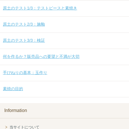
原土のテスト1/3：テストピースと素焼き
原土のテスト2/3：施釉
原土のテスト3/3：検証
何を作るか？販売品への要望と不満が大切
手びねりの基本：玉作り
素焼の目的
Information
当サイトについて