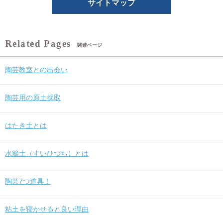
サイトマップ
関連ページ
陶芸教室との出会い
陶芸用の原土採取
はたき土とは
水簸土（すいひつち）とは
陶芸7つ道具！
粘土を寝かせると良い理由