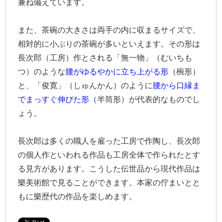
兼ね備えています。
また、茶碗の大きさは両手の内に収まるサイズで、
相対的に小ぶりの茶碗が多いといえます。その形は
長次郎（工房）作とされる「無一物」（むいちも
つ）のような
腰がゆるやかに立ち上がる形
（椀形）
と、「俊寛」（しゅんかん）のように
腰から口縁ま
でまっすぐ伸びた形
（半筒形）が代表的なものでし
ょう。
長次郎は多くの職人を雇った工房で作陶し、長次郎
の個人作といわれる作品も工房全体で作られたとす
る見方があります。こうした伝世品から現代作品は
樂美術館で見ることができます。本家の佇まいとと
もに樂歴代の作品を楽しめます。