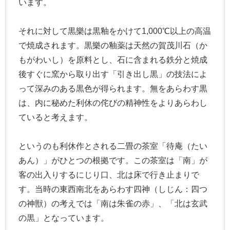
います。
それに対して黒樂は黒釉をかけて1,000℃以上の高温
で焼成されます。黒樂の釉薬は天然の賀茂川石（か
もがわいし）を原料とし、石に含まれる鉄分と焼成
後すぐに窯から取り出す「引き出し黒」の技法によ
って深みのある黒色が得られます。無をあらわす黒
は、内に秘めた利休の侘びの精神性をよりあらわし
ていると考えます。
というのも利休作とされる二畳の茶室「待庵（たい
あん）」がひとつの根拠です。この茶室は「南」が
客の出入りするにじり口、北は床で行き止まりで
す。当時の東西南北をあらわす四神（しじん：四つ
の神獣）の考えでは「南は朱雀の赤」、「北は玄武
の黒」となっています。