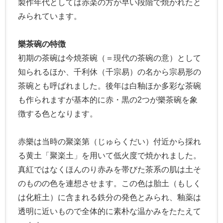
製作年代としては赤楽の方が早い段階で焼かれたと
みられています。
樂茶碗の特徴
初期の茶碗は今焼茶碗（＝現代の茶碗の意）として
知られるほか、千利休（千宗易）の名から宗易形の
茶碗とも呼ばれました。後年は白釉ほか多彩な茶碗
も作られますが基本的に赤・黒の2つが樂茶碗を象
徴する色となります。
赤樂は当時の聚楽第（じゅらくだい）付近から採れ
る黄土「聚楽土」を用いて低火度で焼かれました。
真紅ではなくほんのり赤みを帯びた茶系の肌は土そ
のものの色を連想させます。この色は胎土（もしく
は化粧土）に含まれる鉄分の発色とみられ、釉薬は
透明に近いもので全体的に素朴な温かみをたたえて