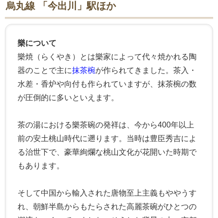
烏丸線 「今出川」駅ほか
樂について
樂焼（らくやき）とは樂家によって代々焼かれる陶
器のことで主に
抹茶椀
が作られてきました。茶入・
水差・香炉や向付も作られていますが、抹茶椀の数
が圧倒的に多いといえます。
茶の湯における樂茶碗の発祥は、今から400年以上
前の安土桃山時代に遡ります。当時は豊臣秀吉によ
る治世下で、豪華絢爛な桃山文化が花開いた時期で
もあります。
そして中国から輸入された唐物至上主義もややうす
れ、朝鮮半島からもたらされた高麗茶碗がひとつの