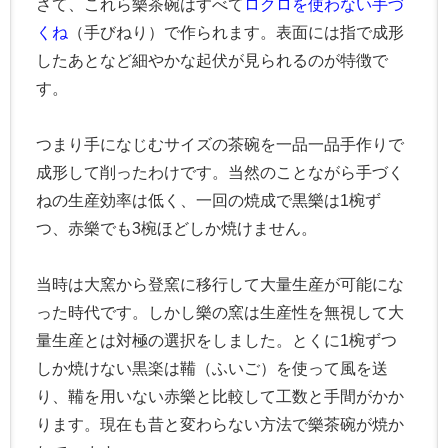
さて、これら樂茶碗はすべて
ロクロを使わない手づ
くね
（手びねり）で作られます。表面には指で成形
したあとなど細やかな起伏が見られるのが特徴で
す。
つまり手になじむサイズの茶碗を一品一品手作りで
成形して削ったわけです。当然のことながら手づく
ねの生産効率は低く、一回の焼成で黒樂は1椀ず
つ、赤樂でも3椀ほどしか焼けません。
当時は大窯から登窯に移行して大量生産が可能にな
った時代です。しかし樂の窯は生産性を無視して大
量生産とは対極の選択をしました。とくに1椀ずつ
しか焼けない黒楽は鞴（ふいご）を使って風を送
り、鞴を用いない赤樂と比較して工数と手間がかか
ります。現在も昔と変わらない方法で樂茶碗が焼か