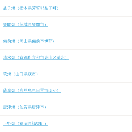
益子焼（栃木県芳賀郡益子町）
笠間焼（茨城県笠間市）
備前焼（岡山県備前市伊部)
清水焼（京都府京都市東山区清水）
萩焼（山口県萩市）
薩摩焼（鹿児島県日置市ほか）
唐津焼（佐賀県唐津市）
上野焼（福岡県福智町）