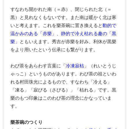
すなわち開かれた南（＝赤）、閉じられた北（＝
黒）と見れなくもないです。また南は暖かく北は寒
いと考えます。これを樂茶碗に置き換えると
動的で
温かみのある「赤樂」
、
静的で冷え枯れる趣の「黒
樂」
ともいえます。秀吉が赤樂を好み、利休が黒樂
をより用いたという伝承にも繋がります。
わび茶をあらわす言葉に「
冷凍寂枯
」（れいとうじ
ゃっこ）というものがあります。わび茶の祖といわ
れる村田珠光によるもので、すなわち「冷える」
「凍る」「寂びる（さびる）」「枯れる」です。黒
樂のもつ印象はこのわび茶の理念にかなっていま
す。
樂茶碗のつくり