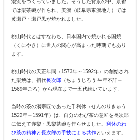
潮流をつくっていました。そうした背景の中、京都
では樂茶碗が作られ、美濃（岐阜県東濃地方）では
黄瀬戸・瀬戸黒が焼かれました。
桃山時代とはすなわち、日本国内で焼かれる国焼
（くにやき）に世人の関心が高まった時期でもあり
ます。
桃山時代の天正年間（1573年～1592年）の創始され
た樂焼は、初代
長次郎
（ちょうじろう 生年不詳～
1589年ごろ）から現在まで十五代続いています。
当時の茶の湯宗匠であった千利休（せんのりきゅう
1522年～1591年）は、自分のわび茶の意匠を長次郎
に伝えて赤樂・黒樂茶碗を作らせました。
利休のわ
び茶の精神と長次郎の手技による共作
といえます。