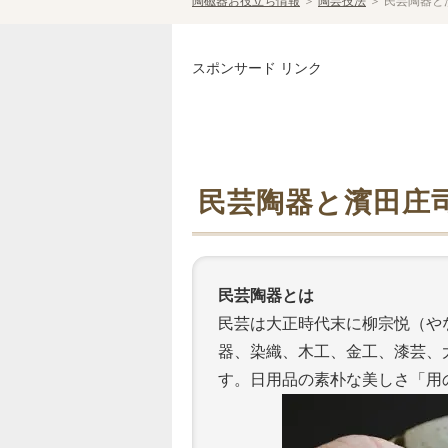
陶磁器お役立ち情報
＞
陶芸技法
＞
民芸陶器と
スポンサード リンク
民芸陶器と濱田庄
民芸陶器とは
民芸は大正時代末に柳宗悦（や
器、染織、木工、金工、漆芸、
す。日用品の素朴な美しさ「用