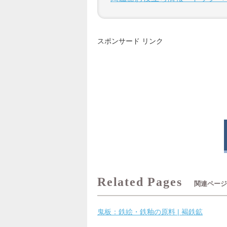
スポンサード リンク
関連ペー
鬼板：鉄絵・鉄釉の原料 | 褐鉄鉱