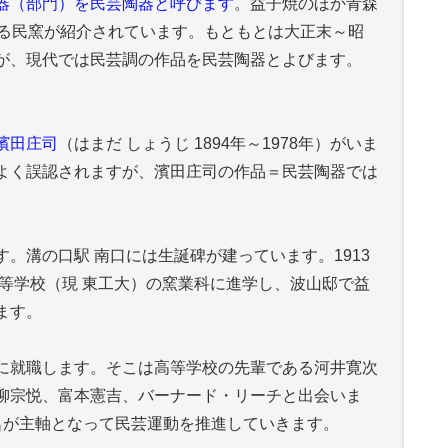
器（部門）を民芸陶器と呼びます
。益子焼のほか青森
える民窯が紹介されています。もともとは大正末～昭
が、現代では民芸調の作品を民芸陶器とよびます。
濱田庄司
（はまだ しょうじ 1894年～1978年）がいま
よく誤認されますが、濱田庄司の作品＝民芸陶器では
。溝の口駅 南口には生誕碑が建っています。1913
高等学校（現 東工大）の窯業科に進学し、波山邸で益
ます。
に就職します。そこは高等学校の先輩である河井寛次
柳宗悦、富本憲吉、バーナード・リーチと出会いま
名が主軸となって民芸運動を推進していきます。