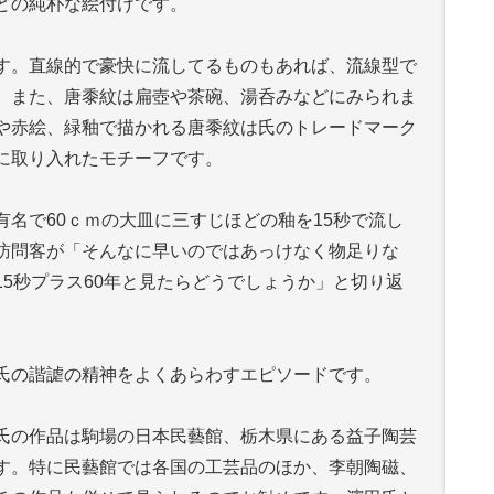
どの純朴な絵付けです。
す。直線的で豪快に流してるものもあれば、流線型で
。また、唐黍紋は扁壺や茶碗、湯呑みなどにみられま
や赤絵、緑釉で描かれる唐黍紋は氏のトレードマーク
に取り入れたモチーフです。
名で60ｃｍの大皿に三すじほどの釉を15秒で流し
訪問客が「そんなに早いのではあっけなく物足りな
5秒プラス60年と見たらどうでしょうか」と切り返
氏の諧謔の精神をよくあらわすエピソードです。
氏の作品は駒場の日本民藝館、栃木県にある益子陶芸
す。特に民藝館では各国の工芸品のほか、李朝陶磁、