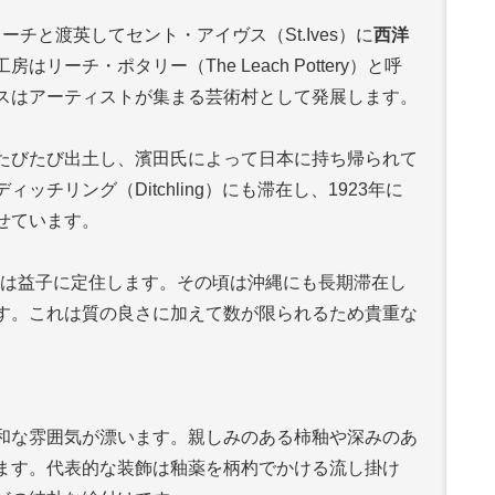
ーチと渡英してセント・アイヴス（St.Ives）に
西洋
リーチ・ポタリー（The Leach Pottery）と呼
スはアーティストが集まる芸術村として発展します。
たびたび出土し、濱田氏によって日本に持ち帰られて
チリング（Ditchling）にも滞在し、1923年に
せています。
田氏は益子に定住します。その頃は沖縄にも長期滞在し
す。これは質の良さに加えて数が限られるため貴重な
和な雰囲気が漂います。親しみのある柿釉や深みのあ
ます。代表的な装飾は釉薬を柄杓でかける流し掛け