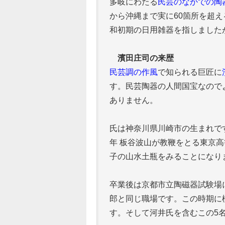
多岐にわたる
民芸のなかでの陶
から沖縄まで実に60箇所を超
和初期の日用雑器を指しました
濱田庄司の来歴
民芸調の作風
で知られる巨匠に
す。民芸陶器の人間国宝なので
ありません。
氏は神奈川県川崎市の生まれです
年 板谷波山が教鞭をとる東京
子の山水土瓶をみることになり
卒業後は京都市立陶磁器試験場
郎と同じ職場です。この時期に
す。そして河井氏を含むこの5