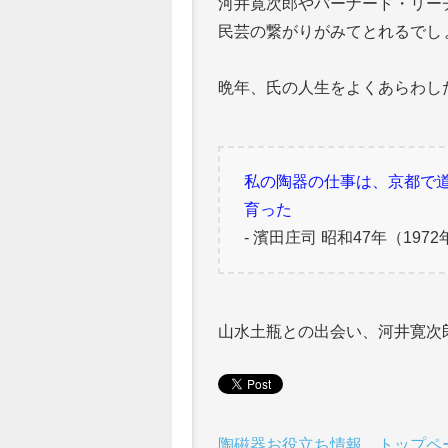
河井寛次郎やバーナード・リー
民芸の繋がりがみてとれるでし
晩年、氏の人生をよくあらわし
私の陶器の仕事は、京都で
育った
- 濱田庄司 昭和47年（1972
山水土瓶との出会い、河井寛次
陶磁器お役立ち情報 トップペ